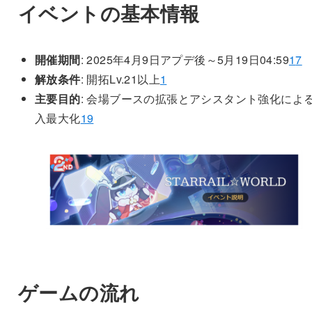
イベントの基本情報
開催期間
: 2025年4月9日アプデ後～5月19日04:59
1
7
解放条件
: 開拓Lv.21以上
1
主要目的
: 会場ブースの拡張とアシスタント強化によ
入最大化
1
9
ゲームの流れ