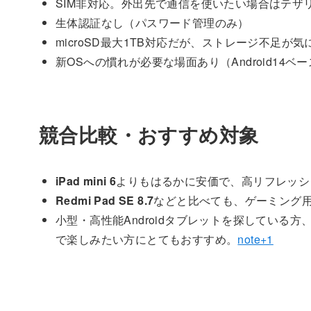
SIM非対応。外出先で通信を使いたい場合はテザ
生体認証なし（パスワード管理のみ）
microSD最大1TB対応だが、ストレージ不足が
新OSへの慣れが必要な場面あり（Android14ベー
競合比較・おすすめ対象
iPad mini 6
よりもはるかに安価で、高リフレッシュレー
Redmi Pad SE 8.7
などと比べても、ゲーミング
小型・高性能Androidタブレットを探している方
で楽しみたい方にとてもおすすめ。
note+1