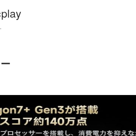
cplay
ー
ュー