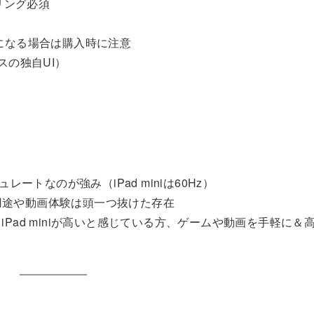
リング必須
気になる場合は購入時に注意
スの独自UI）
トなのが強み（iPad miniは60Hz）
用途や動画体験は頭一つ抜けた存在
、iPad miniが高いと感じている方、ゲームや動画を手軽に＆