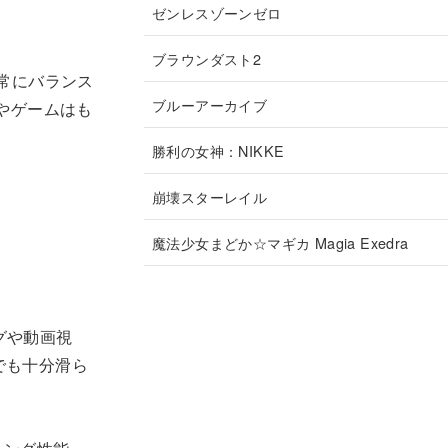
ゼンレスゾーンゼロ
ブラウンダスト2
た、非常にバランス
ブルーアーカイブ
賞やゲームはも
勝利の女神：NIKKE
崩壊スターレイル
魔法少女まどか☆マギカ Magia Exedra
グや動画視
でも十分滑ら