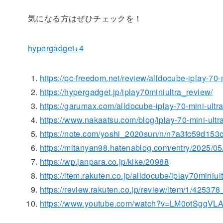
気になる方はぜひチェックを！
hypergadget+4
https://pc-freedom.net/review/alldocube-iplay-70-m
https://hypergadget.jp/iplay70miniultra_review/
https://garumax.com/alldocube-iplay-70-mini-ultr
https://www.nakaatsu.com/blog/iplay-70-mini-ultr
https://note.com/yoshi_2020sun/n/n7a3fc59d153
https://mitanyan98.hatenablog.com/entry/2025/0
https://wp.janpara.co.jp/kike/20988
https://item.rakuten.co.jp/alldocube/iplay70miniult
https://review.rakuten.co.jp/review/item/1/42537
https://www.youtube.com/watch?v=LM0otSgqVL