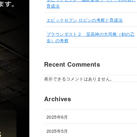
育成法
エピックセブン ロビンの考察と育成法
ブラウンダスト２ 至高神の大司教（剣の乙
女）の考察
Recent Comments
表示できるコメントはありません。
Archives
2025年6月
2025年5月