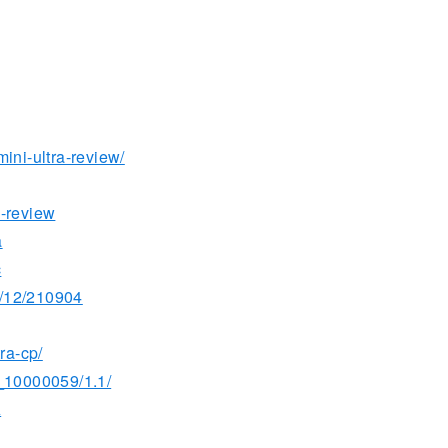
ini-ultra-review/
a-review
a
c
5/12/210904
ra-cp/
8_10000059/1.1/
A