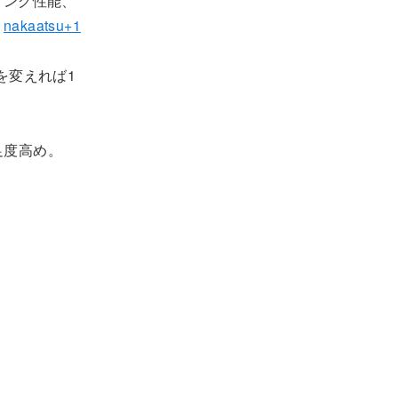
ーミング性能、
。
nakaatsu+1
を変えれば1
足度高め。