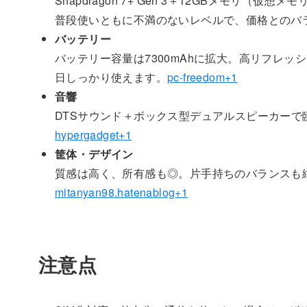
Snapdragon 7+ Gen 3＋12GBメモリ
普段使いともに不満のないレベルで、価格とのバ
バッテリー
バッテリー容量は7300mAhに拡大。高リフレ
日しっかり使えます。
pc-freedom+1
音響
DTSサウンド＋ボックス型デュアルスピーカー
hypergadget+1
筐体・デザイン
質感は高く、所有感も◎。片手持ちのバランスも
mitanyan98.hatenablog+1
注意点